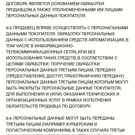
ДОГОВОРА ЯВЛЯЕТСЯ ОСНОВАНИЕМ ОБРАБОТКИ
КОНТАКТЫ
ПРОДАВЦОМ, А ТАКЖЕ УПОЛНОМОЧЕННЫМИ ИМ ЛИЦАМИ
ДОСТАВКА / 
ПЕРСОНАЛЬНЫХ ДАННЫХ ПОКУПАТЕЛЯ.
Я даю
согласие на получение рассылки
и
обработку
персональных данных
, а так же соглашаюсь c
политикой
конфиденциальности
9.3. ПРОДАВЕЦ ВПРАВЕ ОСУЩЕСТВЛЯТЬ С ПЕРСОНАЛЬНЫМИ
ДАННЫМИ ПОКУПАТЕЛЯ: ОБРАБОТКУ ПЕРСОНАЛЬНЫХ
ПОДПИСАТЬСЯ
ДАННЫХ С ИСПОЛЬЗОВАНИЕМ СРЕДСТВ АВТОМАТИЗАЦИИ, В
ТОМ ЧИСЛЕ В ИНФОРМАЦИОННО-
ТЕЛЕКОММУНИКАЦИОННЫХ СЕТЯХ, ИЛИ БЕЗ
ИСПОЛЬЗОВАНИЯ ТАКИХ СРЕДСТВ, В СООТВЕТСТВИИ С
ЦЕЛЯМИ ОБРАБОТКИ; ПОРУЧЕНИЕ ОБРАБОТКИ
ПЕРСОНАЛЬНЫХ ДАННЫХ ТРЕТЬИМ ЛИЦАМ; ПЕРЕДАЧУ
(ПРЕДОСТАВЛЕНИЕ, ДОСТУП, ТРАНСГРАНИЧНУЮ ПЕРЕДАЧУ)
© ASPETTE 2025
ПЕРСОНАЛЬНЫХ ДАННЫХ ТРЕТЬИМ ЛИЦАМ, КОТОРЫМ МОГУТ
БЫТЬ РАСКРЫТЫ ПЕРСОНАЛЬНЫЕ ДАННЫЕ ПОКУПАТЕЛЯ,
ДЛЯ ВЫПОЛНЕНИЯ И (ИЛИ) ОКАЗАНИЯ ТЕХНИЧЕСКИХ И
ОРГАНИЗАЦИОННЫХ УСЛУГ В РАМКАХ ИСПОЛНЕНИЯ
ОБЯЗАТЕЛЬСТВ ПРОДАВЦА ПО ДОГОВОРУ.
9.4. ПЕРСОНАЛЬНЫЕ ДАННЫЕ МОГУТ БЫТЬ ПЕРЕДАНЫ
ТРЕТЬИМ ЛИЦАМ (НАПРИМЕР, КУРЬЕРСКИМ И
ЛОГИСТИЧЕСКИМ КОМПАНИЯМ). В ТАКИХ СЛУЧАЯХ ТРЕТЬИ