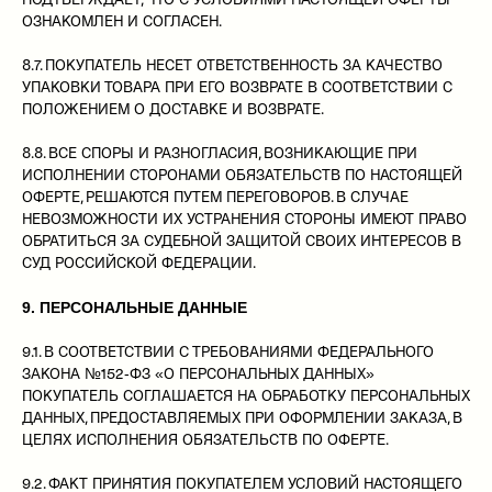
ОЗНАКОМЛЕН И СОГЛАСЕН.
8.7. ПОКУПАТЕЛЬ НЕСЕТ ОТВЕТСТВЕННОСТЬ ЗА КАЧЕСТВО
УПАКОВКИ ТОВАРА ПРИ ЕГО ВОЗВРАТЕ В СООТВЕТСТВИИ С
ПОЛОЖЕНИЕМ О ДОСТАВКЕ И ВОЗВРАТЕ.
8.8. ВСЕ СПОРЫ И РАЗНОГЛАСИЯ, ВОЗНИКАЮЩИЕ ПРИ
ИСПОЛНЕНИИ СТОРОНАМИ ОБЯЗАТЕЛЬСТВ ПО НАСТОЯЩЕЙ
ОФЕРТЕ, РЕШАЮТСЯ ПУТЕМ ПЕРЕГОВОРОВ. В СЛУЧАЕ
НЕВОЗМОЖНОСТИ ИХ УСТРАНЕНИЯ СТОРОНЫ ИМЕЮТ ПРАВО
ОБРАТИТЬСЯ ЗА СУДЕБНОЙ ЗАЩИТОЙ СВОИХ ИНТЕРЕСОВ В
СУД РОССИЙСКОЙ ФЕДЕРАЦИИ.
9. ПЕРСОНАЛЬНЫЕ ДАННЫЕ
9.1. В СООТВЕТСТВИИ С ТРЕБОВАНИЯМИ ФЕДЕРАЛЬНОГО
КАТАЛОГ
ЗАКОНА №152-ФЗ «О ПЕРСОНАЛЬНЫХ ДАННЫХ»
ПОКУПАТЕЛЬ СОГЛАШАЕТСЯ НА ОБРАБОТКУ ПЕРСОНАЛЬНЫХ
ЛУКБУК
ДАННЫХ, ПРЕДОСТАВЛЯЕМЫХ ПРИ ОФОРМЛЕНИИ ЗАКАЗА, В
АУДИО
ЦЕЛЯХ ИСПОЛНЕНИЯ ОБЯЗАТЕЛЬСТВ ПО ОФЕРТЕ.
О БРЕНДЕ
Получайте первыми всю информацию о новых поступлениях,
9.2. ФАКТ ПРИНЯТИЯ ПОКУПАТЕЛЕМ УСЛОВИЙ НАСТОЯЩЕГО
актуальных акциях и скидках на сайте